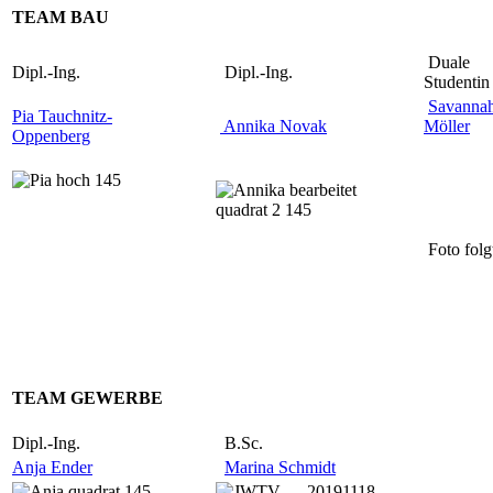
TEAM BAU
Duale
Dipl.-Ing.
Dipl.-Ing.
Studentin
Savanna
Pia Tauchnitz-
Annika Novak
Möller
Oppenberg
Foto folg
TEAM
GE
WERBE
Dipl.-Ing.
B.Sc.
Anja Ender
Marina Schmidt