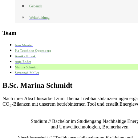
Gebäude
Weiterbildung
Team
Kim Maertel
Pia Tauchnitz-Oppenberg
Annika Novak
Anja Ender
Marina Schmidt
Savannah Möller
B.Sc. Marina Schmidt
Nach ihrer Abschlussarbeit zum Thema Treibhausbilanzierungen ergä
CO
-Bilanzen mit unserem betriebinternen Tool und erstellt Energi
2
Studium // Bachelor im Studiengang Nachhaltige Energ
und Umwelttechnologien, Bremerhaven
Abschlussarbeit // "Treibhausgasbilanzierung für kleine und