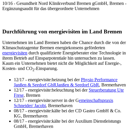
10/16 - Gesundheit Nord Klinikverbund Bremen gGmbH, Bremen -
Ergänzungsaudit für das übergeordnete Unternehmen
Durchführung von energievisiten im Land Bremen
Unternehmen im Land Bremen haben die Chance durch die von der
Klimaschutzagentur Bremen energiekonsens geförderten
energievisiten
durch qualifizierte Energieberater eine Technologie in
ihrem Betrieb auf Einsparpotentiale hin untersuchen zu lassen.
Kaum ein Unternehmen bietet nicht die Möglichkeit auf Energie-,
Kosten- und CO
-Einsparung.
2
12/17 - energievisite:heizung bei der
Physio Performance
Janßen & Seedorf GbRJanßen & Seedorf GbR
, Bremerhaven
12/17 - energievisite:beleuchtung bei der
Steuerberatung Ute
Frese
, Bremen
12/17 - energievisite:server in der G
emeinschaftspraxis
Schneider/ Jacobi
, Bremerhaven
08/17 - energievisite:kälte bei der CD Gastro GmbH & Co.
KG, Bremerhaven
08/17 - energievisite:kälte bei der Auxilium Dienstleistungs
GmbH, Bremerhaven